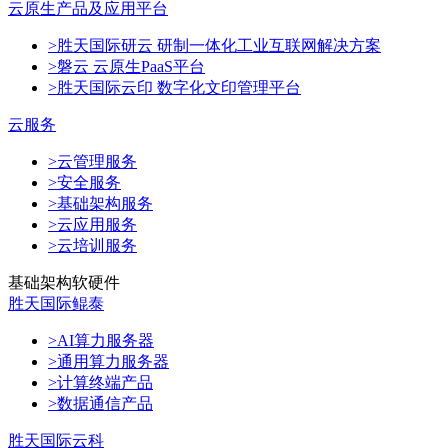
云原生产品及应用平台
>胜天国际研云 研制一体化工业互联网解决方案
>磐云 云原生PaaS平台
>胜天国际云印 数字化文印管理平台
云服务
>云管理服务
>安全服务
>基础架构服务
>云应用服务
>云培训服务
基础架构软硬件
胜天国际鲲泰
>AI算力服务器
>通用算力服务器
>计算终端产品
>数据通信产品
胜天国际云科