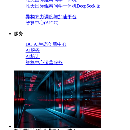
胜天国际鲲泰问学一体机DeepSeek版
异构算力调度与加速平台
智算中心(AICC)
服务
DC·AI生态创新中心
AI服务
AI培训
智算中心运营服务